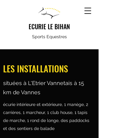
ECURIE LE BIHAN
Sports Equestres
LES INSTALLATIONS
situées à L'Etrier Vannetais à 15
km de Vannes
écurie intérieure et extérieure, 1 manège, 2
carrières, 1 marcheur, 1 club house, 1 tapis
de marche, 1 rond de longe, des paddocks
et des sentiers de balade